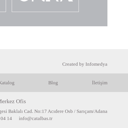
Created by
Infomedya
Katalog
Blog
İletişim
erkez Ofis
esi Baklalı Cad. No:17 Acıdere Osb / Sarıçam/Adana
 04 14
info@catalbas.tr