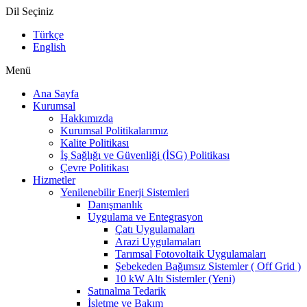
Dil Seçiniz
Türkçe
English
Menü
Ana Sayfa
Kurumsal
Hakkımızda
Kurumsal Politikalarımız
Kalite Politikası
İş Sağlığı ve Güvenliği (İSG) Politikası
Çevre Politikası
Hizmetler
Yenilenebilir Enerji Sistemleri
Danışmanlık
Uygulama ve Entegrasyon
Çatı Uygulamaları
Arazi Uygulamaları
Tarımsal Fotovoltaik Uygulamaları
Şebekeden Bağımsız Sistemler ( Off Grid )
10 kW Altı Sistemler (Yeni)
Satınalma Tedarik
İşletme ve Bakım