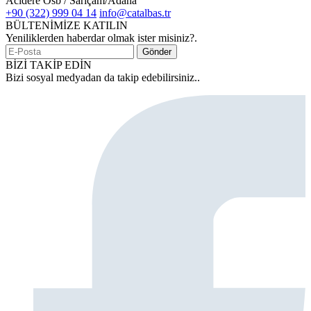
Acıdere Osb / Sarıçam/Adana
+90 (322) 999 04 14
info@catalbas.tr
BÜLTENİMİZE KATILIN
Yeniliklerden haberdar olmak ister misiniz?.
Gönder
BİZİ TAKİP EDİN
Bizi sosyal medyadan da takip edebilirsiniz..