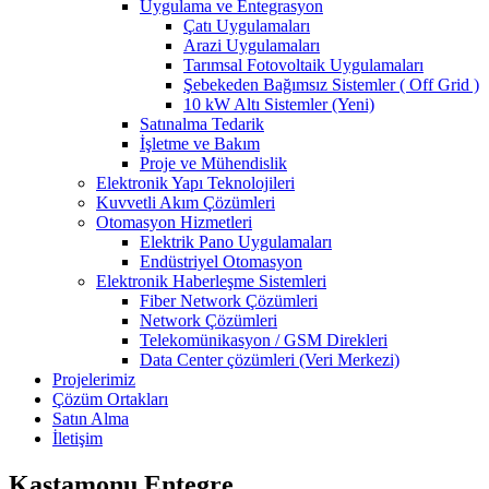
Uygulama ve Entegrasyon
Çatı Uygulamaları
Arazi Uygulamaları
Tarımsal Fotovoltaik Uygulamaları
Şebekeden Bağımsız Sistemler ( Off Grid )
10 kW Altı Sistemler (Yeni)
Satınalma Tedarik
İşletme ve Bakım
Proje ve Mühendislik
Elektronik Yapı Teknolojileri
Kuvvetli Akım Çözümleri
Otomasyon Hizmetleri
Elektrik Pano Uygulamaları
Endüstriyel Otomasyon
Elektronik Haberleşme Sistemleri
Fiber Network Çözümleri
Network Çözümleri
Telekomünikasyon / GSM Direkleri
Data Center çözümleri (Veri Merkezi)
Projelerimiz
Çözüm Ortakları
Satın Alma
İletişim
Kastamonu Entegre