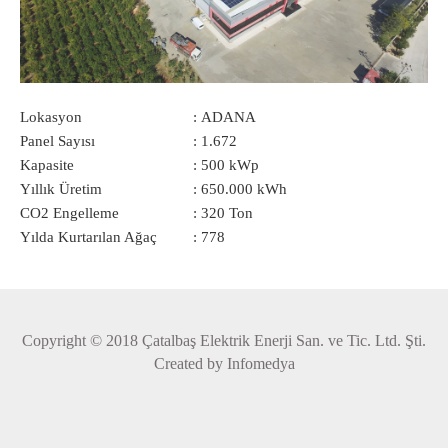
Lokasyon
:
ADANA
Panel Sayısı
:
1.672
Kapasite
:
500 kWp
Yıllık Üretim
:
650.000 kWh
CO2 Engelleme
:
320 Ton
Yılda Kurtarılan Ağaç
:
778
Copyright © 2018 Çatalbaş Elektrik Enerji San. ve Tic. Ltd. Şti.
Created by
Infomedya